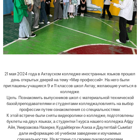
21 мая 2024 года в Актауском колледже иностранных языков прошел
день открытых дверей на тему «Мир профессий». На него были
приглашены учащиеся 9 и 11 классов школ Актау, желающие учиться в
колледже.
Цель: Познакомить выпускников школ с материальной технической
базой,преподавателями и студентами колледжа,повлиять на выбор
профессии путем ознакомления со специальностями.
К этой встрече были сняты видеоролики о колледже, подготовлены
буклеты на двух языках, а студентки 1 курса нашего колледжа Абду
Айя, Умирзакова Назерке, Кудайберген Азиза и Даулетбай Сымбат
дали информацию об учебном заведении и изучаемых
специальностях. На встрече со своими руководителями