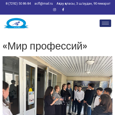
8 (7292) 50 86 84
acfl@mail.ru
Ақтау қаласы, 3 ш/аудан, 90 ғимарат
«Мир профессий»