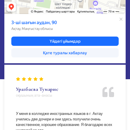
Тасболатова Ақырыс
оқушының ата-анасы
Менің қызым Ізберген Жадыра 2019жылы осы
колледжді бітірді. Балаларымызға жақсы білім, өнегелі
тәрбие бергендеріңізге үлкен рахмет айтқым келеді.