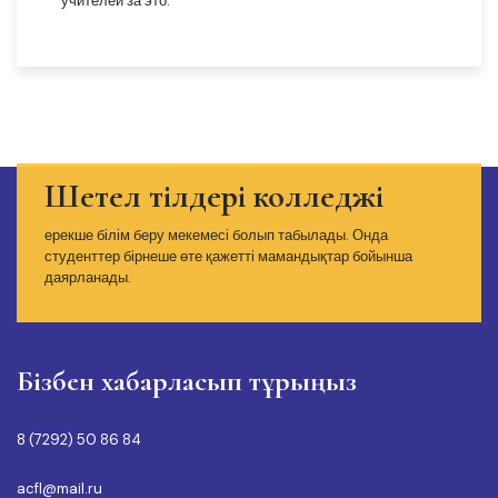
Қызым колледжде көп нәрсеге, әсіресе жауаптылық пен
талаптылыққа үйренді.
Шетел тілдері колледжі
ерекше білім беру мекемесі болып табылады. Онда
студенттер бірнеше өте қажетті мамандықтар бойынша
даярланады.
Бізбен хабарласып тұрыңыз
8 (7292) 50 86 84
acfl@mail.ru