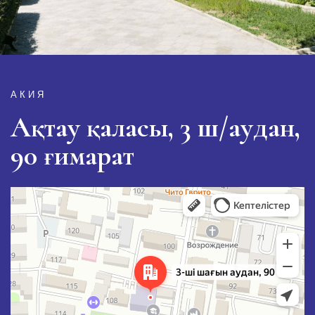
АКИЯ
Ақтау қаласы, 3 ш/аудан,
90 ғимарат
Актау
3-й микрорайон, 90 — Яндекс Карты