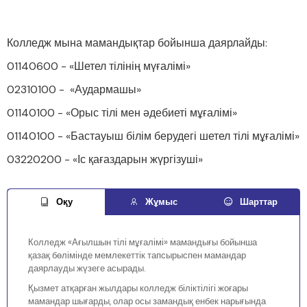
Колледж мына мамандықтар бойынша даярлайды:
01140600 - «Шетел тілінің мүғалімі»
02310100 - «Аудармашы»
01140100 - «Орыс тілі мен әдебиеті мұғалімі»
01140100 - «Бастауыш білім берудегі шетел тілі мұғалімі»
03220200 - «Іс қағаздарын жүргізуші»
Оқу
Жұмыс
Шарттар
Колледж «Ағылшын тілі мұғалімі» мамандығы бойынша
қазақ бөлімінде мемлекеттік тапсырыспен мамандар
даярлауды жүзеге асырады.
Қызмет атқарған жылдары колледж біліктілігі жоғары
мамандар шығарды, олар осы замандық енбек нарығында