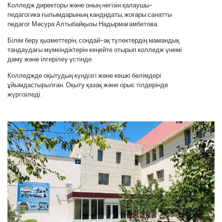
Колледж директоры және оның негізін қалаушы-
педагогика ғылымдарының кандидаты, жоғары санатты
педагог Мәсура Алтыбайқызы Надырмағамбетова.
Білім беру қызметтерін, сондай-ақ түлектердің мамандық
тандаудағы мүмкіндіктерін кеңейте отырып колледж үнемі
даму және ілгерілеу үстінде.
Колледжде оқытудың күндізгі және кешкі бөлімдері
ұйымдастырылған. Оқыту қазақ және орыс тілдерінде
жүргізіледі.