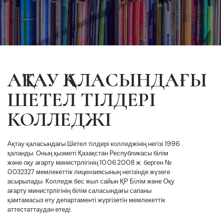
АҚТАУ ҚАЛАСЫНДАҒЫ
ШЕТЕЛ ТІЛДЕРІ
КОЛЛЕДЖІ
Ақтау қаласындағы Шетел тілдері колледжінің негізі 1996
қаланды. Оның қызметі Қазақстан Республикасы білім
және оқу ағарту министрлігінің 10.06.2008 ж. берген №
0032327 мемлекеттік лицензиясының негізінде жүзеге
асырылады. Колледж бес жыл сайын ҚР Білім және Оқу
ағарту министрлігінің білім саласындағы сапаны
қамтамасыз ету департаменті жүргізетін мемлекеттік
аттестаттаудан өтеді.