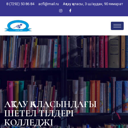
8 (7292) 50 86 84
acfl@mail.ru
Ақтау қаласы, 3 ш/аудан, 90 ғимарат
АҚТАУ ҚАЛАСЫНДАҒЫ
ШЕТЕЛ ТІЛДЕРІ
КОЛЛЕДЖІ