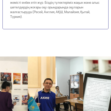
жемісті енбек етіп жүр. Біздің түлектеріміз жақын және алыс
шетелдердің жоғары оқу орындарында оқуларын
жалғастыруда (Ресей, Англия, АҚШ, Малайзия, Қытай,
Түркия).