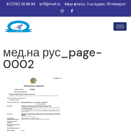
8 (7292) 50 86 84
acfl@mail.ru
Ақтау қаласы, 3 ш/аудан, 90 ғимарат
мед.на рус_page-
0002