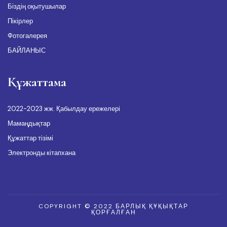
Біздің оқытушылар
Пікірлер
Фотогалерея
БАЙЛАНЫС
Құжаттама
2022-2023 жж. Қабылдау ережелері
Мамаңдықтар
Құжаттар тізімі
Электронды кітапхана
COPYRIGHT © 2022 БАРЛЫҚ ҚҰҚЫҚТАР
ҚОРҒАЛҒАН