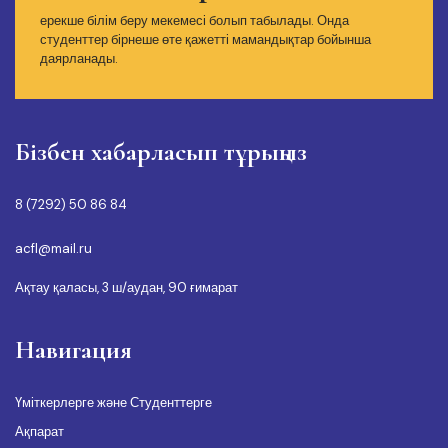
ерекше білім беру мекемесі болып табылады. Онда
студенттер бірнеше өте қажетті мамандықтар бойынша
даярланады.
Бізбен хабарласып тұрыңыз
8 (7292) 50 86 84
acfl@mail.ru
Ақтау қаласы, 3 ш/аудан, 90 ғимарат
Навигация
Үміткерлерге және Студенттерге
Ақпарат