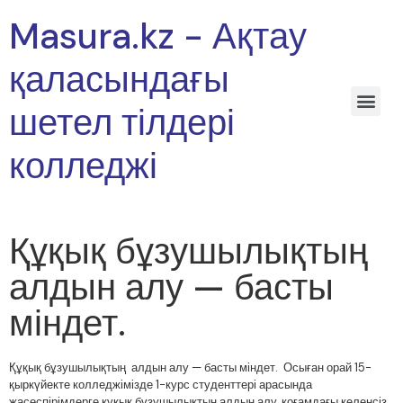
Masura.kz - Ақтау
қаласындағы
шетел тілдері
колледжі
Құқық бұзушылықтың
алдын алу — басты
міндет.
Құқық бұзушылықтың алдын алу — басты міндет. Осыған орай 15-
қыркүйекте колледжімізде 1-курс студенттері арасында
жасөспірімдерге құқық бұзушылықтың алдын алу, қоғамдағы келеңсіз