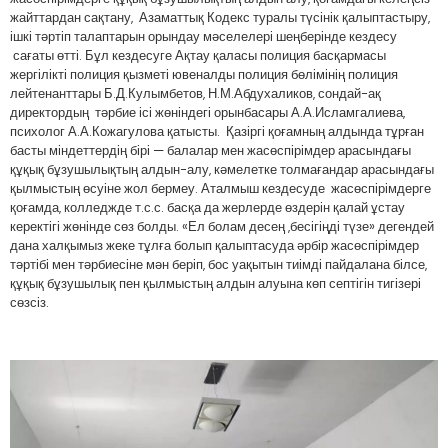
жайттардан сақтану, Азаматтық Кодекс туралы түсінік қалыптастыру,
ішкі тәртіп талаптарын орындау мәселелері шеңберінде кездесу
сағаты өтті. Бұл кездесуге Ақтау қаласы полиция басқармасы
жергілікті полиция қызметі ювеналды полиция бөлімінің полиция
лейтенанттары Б.Д.Кулымбетов, Н.М.Абдухаликов, сондай-ақ
директордың тәрбие ісі жөніндегі орынбасары А.А.Исламгалиева,
психолог А.А.Кожагулова қатысты. Қазіргі қоғамның алдында тұрған
басты міндеттердің бірі — балалар мен жасөспірімдер арасындағы
құқық бұзушылықтың алдын-алу, кәмелетке толмағандар арасындағы
қылмыстың өсуіне жол бермеу. Аталмыш кездесуде жасөспірімдерге
қоғамда, колледжде т.с.с. басқа да жерлерде өздерін қалай ұстау
керектігі жөнінде сөз болды. «Ел болам десең ,бесігіңді түзе» дегендей
дана халқымыз жеке тұлға болып қалыптасуда әрбір жасөспірімдер
тәртібі мен тәрбиесіне мән беріп, бос уақытын тиімді пайдалана білсе,
құқық бұзушылық пен қылмыстың алдын алуына көп септігін тигізері
сөзсіз.