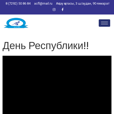
8 (7292) 50 86 84
acfl@mail.ru
Ақтау қаласы, 3 ш/аудан, 90 ғимарат
День Республики!!
Видеоплеер