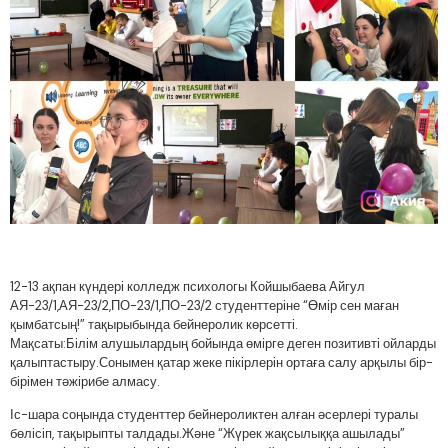
12-13 ақпан күндері колледж психологы Койшыбаева Айгул
АЯ-23/1,АЯ-23/2,ПО-23/1,ПО-23/2 студенттеріне “Өмір сен маған
қымбатсың!” тақырыбында бейнеролик көрсетті.
Мақсаты:Білім алушылардың бойында өмірге деген позитивті ойларды
қалыптастыру.Сонымен қатар жеке пікірлерін ортаға салу арқылы бір-
бірімен тәжірибе алмасу.
Іс-шара соңында студенттер бейнероликтен алған әсерлері туралы
бөлісіп, тақырыпты талдады.Және “Жүрек жақсылыққа ашылады”