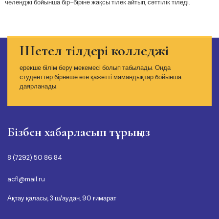
челенджі бойынша бір-біріне жақсы тілек айтып, сәттілік тіледі.
Шетел тілдері колледжі
ерекше білім беру мекемесі болып табылады. Онда
студенттер бірнеше өте қажетті мамандықтар бойынша
даярланады.
Бізбен хабарласып тұрыңыз
8 (7292) 50 86 84
acfl@mail.ru
Ақтау қаласы, 3 ш/аудан, 90 ғимарат