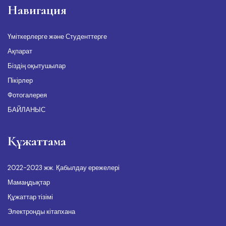
Навигация
Үміткерлерге және Студенттерге
Ақпарат
Біздің оқытушылар
Пікірлер
Фотогалерея
БАЙЛАНЫС
Құжаттама
2022-2023 жж. Қабылдау ережелері
Мамаңдықтар
Құжаттар тізімі
Электронды кітапхана